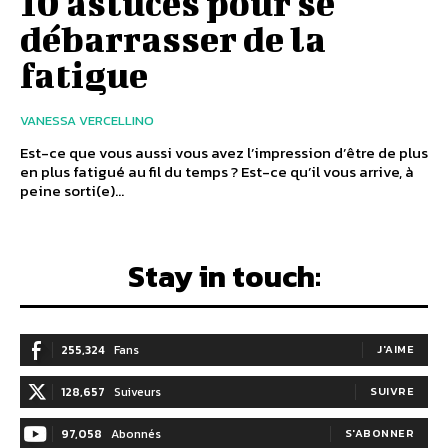
10 astuces pour se
débarrasser de la
fatigue
VANESSA VERCELLINO
Est-ce que vous aussi vous avez l’impression d’être de plus
en plus fatigué au fil du temps ? Est-ce qu’il vous arrive, à
peine sorti(e)...
Stay in touch:
255,324
Fans
J'AIME
128,657
Suiveurs
SUIVRE
97,058
Abonnés
S'ABONNER