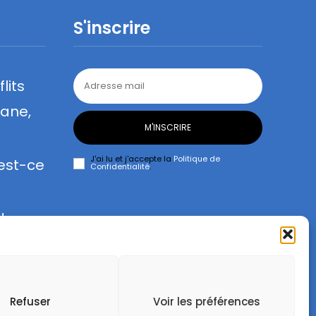
S'inscrire
lits
lane,
M'INSCRIRE
J'ai lu et j'accepte la
Politique de
 est-ce
Confidentialité
.
de
Refuser
Voir les préférences