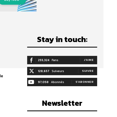
Stay in touch:
255,324
Fans
J'AIME
128,657
Suiveurs
SUIVRE
de
97,058
Abonnés
S'ABONNER
Newsletter