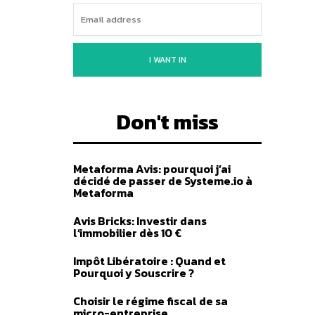
I WANT IN
Don't miss
Metaforma Avis: pourquoi j’ai
décidé de passer de Systeme.io à
Metaforma
Avis Bricks: Investir dans
l’immobilier dès 10 €
Impôt Libératoire : Quand et
Pourquoi y Souscrire ?
Choisir le régime fiscal de sa
micro-entreprise