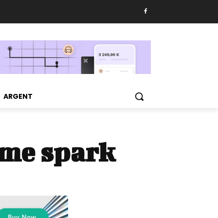
ARGENT
mme spark