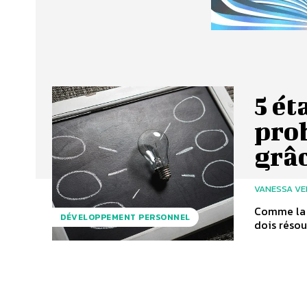
5 ét
pro
grâ
VANESSA VE
Comme la p
DÉVELOPPEMENT PERSONNEL
dois résoud