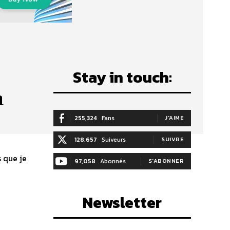
Stay in touch:
n
255,324
Fans
J'AIME
128,657
Suiveurs
SUIVRE
 que je
97,058
Abonnés
S'ABONNER
Newsletter