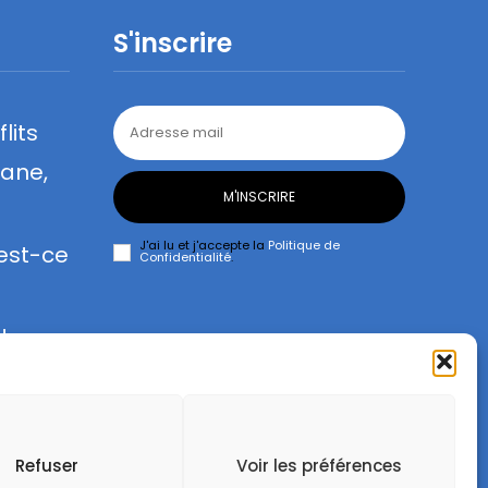
S'inscrire
lits
lane,
M'INSCRIRE
J'ai lu et j'accepte la
Politique de
 est-ce
Confidentialité
.
de
Refuser
Voir les préférences