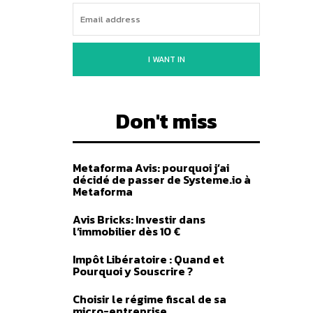
I WANT IN
Don't miss
Metaforma Avis: pourquoi j’ai
décidé de passer de Systeme.io à
Metaforma
Avis Bricks: Investir dans
l’immobilier dès 10 €
Impôt Libératoire : Quand et
Pourquoi y Souscrire ?
Choisir le régime fiscal de sa
micro-entreprise