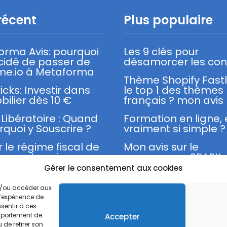
récent
Plus populaire
orma Avis: pourquoi
Les 9 clés pour
écidé de passer de
désamorcer les conf
me.io à Metaforma
Thème Shopify Fast
ricks: Investir dans
le top 1 des thèmes
bilier dès 10 €
français ? mon avis
Libératoire : Quand
Formation en ligne,
rquoi y Souscrire ?
vraiment si simple ?
r le régime fiscal de
Mon avis sur le
cro-entreprise
programme SPARK 
Franck Nicolas
Gérer le consentement aux cookies
et/ou accéder aux
l’expérience de
sentir à ces
omportement de
Accepter
Mentions légales
Politique de confidentialité
 de retirer son