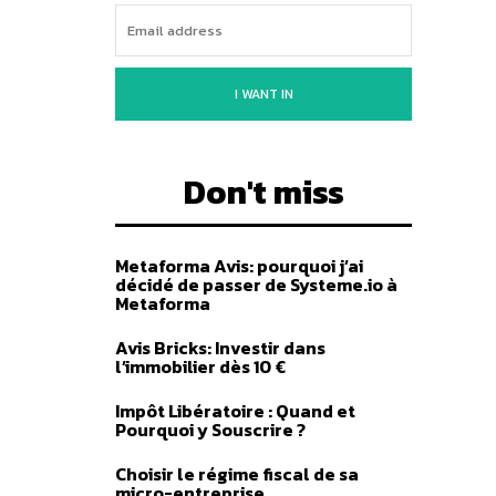
I WANT IN
Don't miss
Metaforma Avis: pourquoi j’ai
décidé de passer de Systeme.io à
Metaforma
Avis Bricks: Investir dans
l’immobilier dès 10 €
Impôt Libératoire : Quand et
Pourquoi y Souscrire ?
Choisir le régime fiscal de sa
micro-entreprise