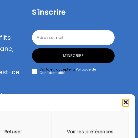
S'inscrire
lits
lane,
M'INSCRIRE
J'ai lu et j'accepte la
Politique de
 est-ce
Confidentialité
.
de
Refuser
Voir les préférences