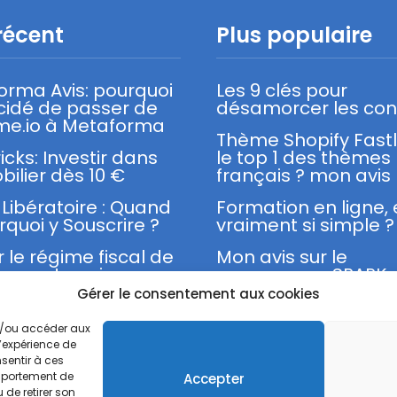
récent
Plus populaire
orma Avis: pourquoi
Les 9 clés pour
écidé de passer de
désamorcer les conf
me.io à Metaforma
Thème Shopify Fast
ricks: Investir dans
le top 1 des thèmes
bilier dès 10 €
français ? mon avis
Libératoire : Quand
Formation en ligne,
rquoi y Souscrire ?
vraiment si simple ?
r le régime fiscal de
Mon avis sur le
cro-entreprise
programme SPARK 
Franck Nicolas
Gérer le consentement aux cookies
et/ou accéder aux
l’expérience de
sentir à ces
omportement de
Accepter
Mentions légales
Politique de confidentialité
 de retirer son