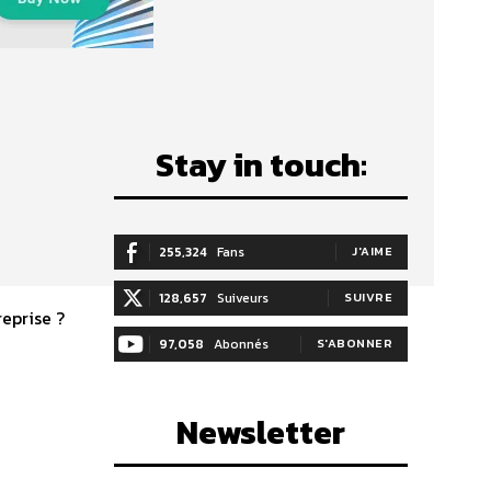
Stay in touch:
255,324
Fans
J'AIME
128,657
Suiveurs
SUIVRE
reprise ?
97,058
Abonnés
S'ABONNER
Newsletter