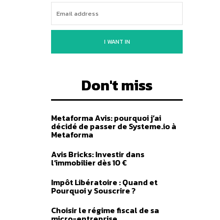
I WANT IN
Don't miss
Metaforma Avis: pourquoi j’ai
décidé de passer de Systeme.io à
Metaforma
Avis Bricks: Investir dans
l’immobilier dès 10 €
Impôt Libératoire : Quand et
Pourquoi y Souscrire ?
Choisir le régime fiscal de sa
micro-entreprise