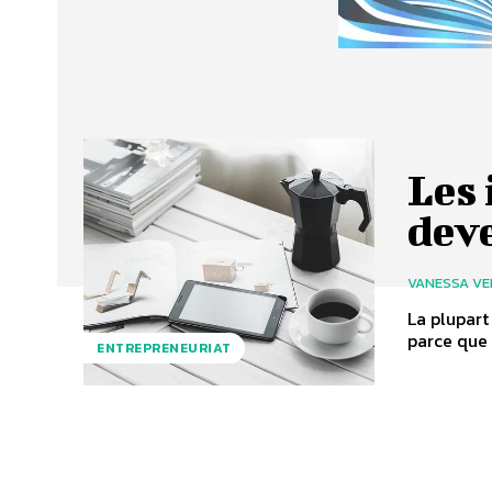
Les 
dev
VANESSA VE
La plupart
parce que 
ENTREPRENEURIAT