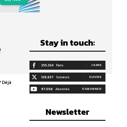
Stay in touch:
e
255,324
Fans
J'AIME
128,657
Suiveurs
SUIVRE
? Déjà
97,058
Abonnés
S'ABONNER
Newsletter