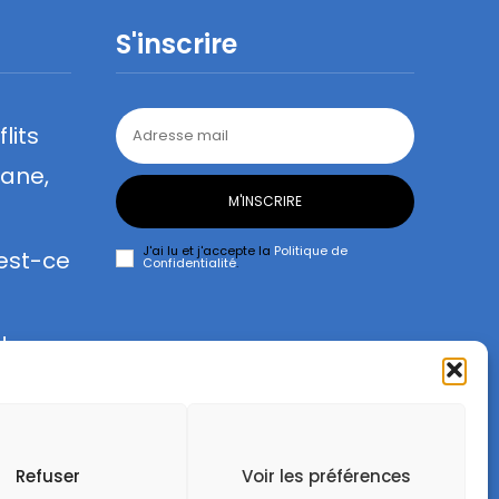
S'inscrire
lits
lane,
M'INSCRIRE
J'ai lu et j'accepte la
Politique de
 est-ce
Confidentialité
.
de
Refuser
Voir les préférences