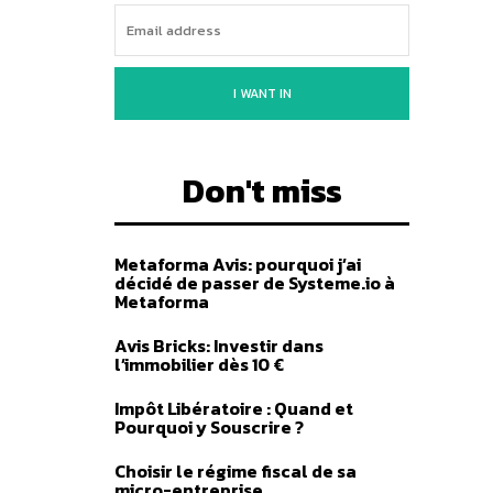
I WANT IN
Don't miss
Metaforma Avis: pourquoi j’ai
décidé de passer de Systeme.io à
Metaforma
Avis Bricks: Investir dans
l’immobilier dès 10 €
Impôt Libératoire : Quand et
Pourquoi y Souscrire ?
Choisir le régime fiscal de sa
micro-entreprise