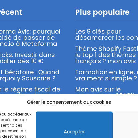
récent
Plus populaire
orma Avis: pourquoi
Les 9 clés pour
écidé de passer de
désamorcer les conf
me.io à Metaforma
Thème Shopify Fast
ricks: Investir dans
le top 1 des thèmes
bilier dès 10 €
français ? mon avis
Libératoire : Quand
Formation en ligne,
rquoi y Souscrire ?
vraiment si simple ?
r le régime fiscal de
Mon avis sur le
cro-entreprise
programme SPARK 
Franck Nicolas
Gérer le consentement aux cookies
et/ou accéder aux
l’expérience de
sentir à ces
omportement de
Accepter
Mentions légales
Politique de confidentialité
 de retirer son