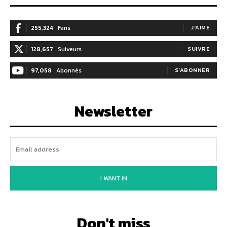
255,324
Fans
J'AIME
128,657
Suiveurs
SUIVRE
97,058
Abonnés
S'ABONNER
Newsletter
I WANT IN
Don't miss