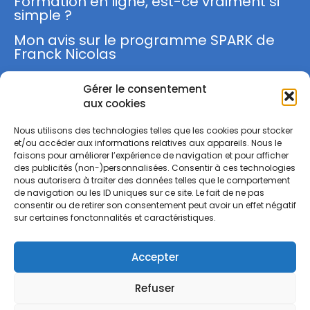
Formation en ligne, est-ce vraiment si
simple ?
Mon avis sur le programme SPARK de
Franck Nicolas
Gérer le consentement
S'inscrire
aux cookies
Nous utilisons des technologies telles que les cookies pour stocker
et/ou accéder aux informations relatives aux appareils. Nous le
faisons pour améliorer l’expérience de navigation et pour afficher
des publicités (non-)personnalisées. Consentir à ces technologies
nous autorisera à traiter des données telles que le comportement
M'INSCRIRE
de navigation ou les ID uniques sur ce site. Le fait de ne pas
consentir ou de retirer son consentement peut avoir un effet négatif
sur certaines fonctonnalités et caractéristiques.
J'ai lu et j'accepte la
Politique de Confidentialité
.
Accepter
Mentions légales
Politique de confidentialité
Refuser