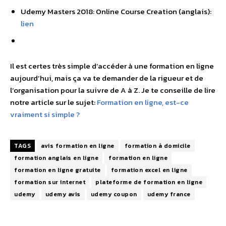
Udemy Masters 2018: Online Course Creation (anglais):
lien
Il est certes très simple d’accéder à une formation en ligne
aujourd’hui, mais ça va te demander de la rigueur et de
l’organisation pour la suivre de A à Z. Je te conseille de lire
notre article sur le sujet:
Formation en ligne, est-ce
vraiment si simple ?
TAGS
avis formation en ligne
formation à domicile
formation anglais en ligne
formation en ligne
formation en ligne gratuite
formation excel en ligne
formation sur internet
plateforme de formation en ligne
udemy
udemy avis
udemy coupon
udemy france