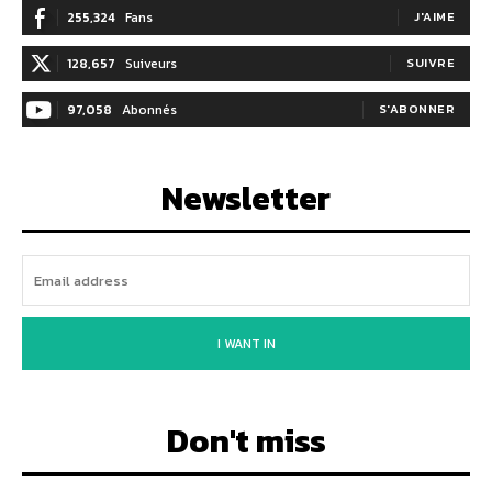
255,324
Fans
J'AIME
128,657
Suiveurs
SUIVRE
97,058
Abonnés
S'ABONNER
Newsletter
I WANT IN
Don't miss