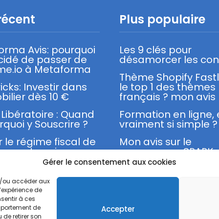
récent
Plus populaire
orma Avis: pourquoi
Les 9 clés pour
écidé de passer de
désamorcer les conf
me.io à Metaforma
Thème Shopify Fast
ricks: Investir dans
le top 1 des thèmes
bilier dès 10 €
français ? mon avis
Libératoire : Quand
Formation en ligne,
rquoi y Souscrire ?
vraiment si simple ?
r le régime fiscal de
Mon avis sur le
cro-entreprise
programme SPARK 
Franck Nicolas
Gérer le consentement aux cookies
et/ou accéder aux
l’expérience de
sentir à ces
omportement de
Accepter
Mentions légales
Politique de confidentialité
 de retirer son