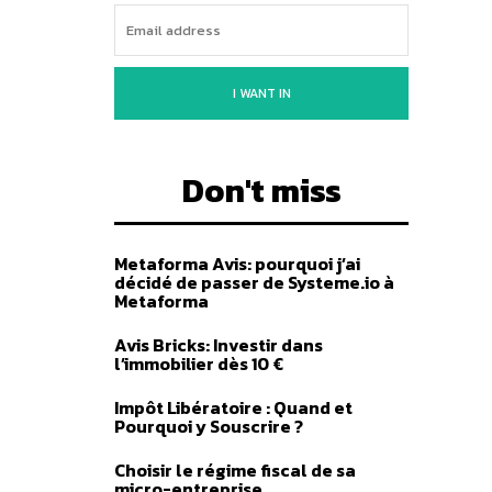
I WANT IN
Don't miss
Metaforma Avis: pourquoi j’ai
décidé de passer de Systeme.io à
Metaforma
Avis Bricks: Investir dans
l’immobilier dès 10 €
Impôt Libératoire : Quand et
Pourquoi y Souscrire ?
Choisir le régime fiscal de sa
micro-entreprise