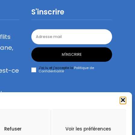
S'inscrire
lits
lane,
M'INSCRIRE
J'ai lu et j'accepte la
Politique de
 est-ce
Confidentialité
.
de
Refuser
Voir les préférences