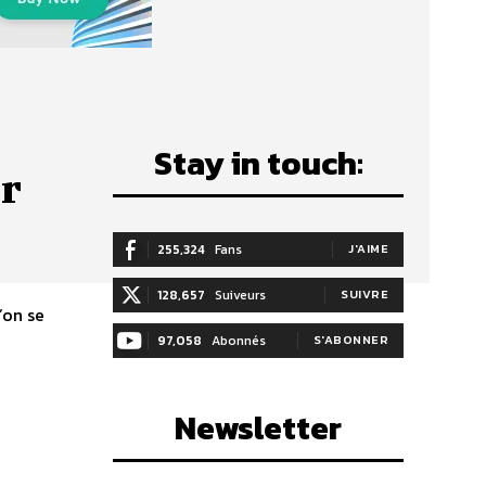
Stay in touch:
ir
255,324
Fans
J'AIME
128,657
Suiveurs
SUIVRE
’on se
97,058
Abonnés
S'ABONNER
Newsletter