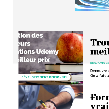
Tro
mei
BENJAMIN L
Découvre d
On a fait le
DÉVELOPPEMENT PERSONNEL
Form
vrai