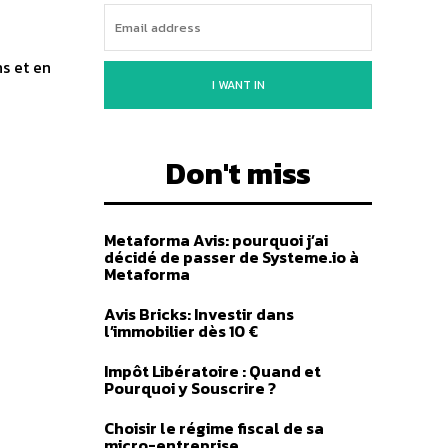
ns et en
I WANT IN
Don't miss
Metaforma Avis: pourquoi j’ai
décidé de passer de Systeme.io à
Metaforma
Avis Bricks: Investir dans
l’immobilier dès 10 €
Impôt Libératoire : Quand et
Pourquoi y Souscrire ?
Choisir le régime fiscal de sa
micro-entreprise