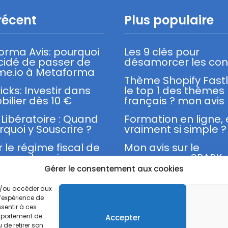
récent
Plus populaire
orma Avis: pourquoi
Les 9 clés pour
écidé de passer de
désamorcer les conf
me.io à Metaforma
Thème Shopify Fast
ricks: Investir dans
le top 1 des thèmes
bilier dès 10 €
français ? mon avis
Libératoire : Quand
Formation en ligne,
rquoi y Souscrire ?
vraiment si simple ?
r le régime fiscal de
Mon avis sur le
cro-entreprise
programme SPARK 
Franck Nicolas
Gérer le consentement aux cookies
et/ou accéder aux
l’expérience de
sentir à ces
omportement de
Accepter
Mentions légales
Politique de confidentialité
 de retirer son