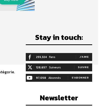
Stay in touch:
255,324
Fans
J'AIME
128,657
Suiveurs
SUIVRE
tégorie.
97,058
Abonnés
S'ABONNER
Newsletter