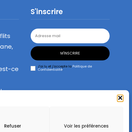
S'inscrire
lits
lane,
M'INSCRIRE
J'ai lu et j'accepte la
Politique de
 est-ce
Confidentialité
.
de
Refuser
Voir les préférences